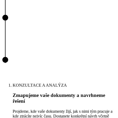
KONZULTACE A ANALÝZA
Zmapujeme vaše dokumenty a navrhneme
řešení
Projdeme, kde vaše dokumenty žijí, jak s nimi tým pracuje a
kde ztrácíte nejvíc času. Dostanete konkrétní návrh včetně