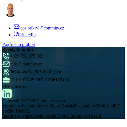
leos.prikryl@commity.cz
LinkedIn
Pojďme to probrat
Rychlý kontakt:
+420 792 375 582
info@commity.cz
Jiráskova 34, 586 01 Jihlava
IČ
06107435
DIČ
CZ06107435
Sledujte nás:
Copyright © 2026 Commity.cz s.r.o.,
zapsána v obchodním rejstříku u Krajského soudu v Brně, oddíl C,
vložka 100092.
Informace o zpracování osobních údajů
Loga ke stažení