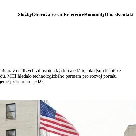
Služby
Oborová řešení
Reference
Komunity
O nás
Kontakt
 přeprava citlivých zdravotnických materiálů, jako jsou lékařské
ardů. MCI hledalo technologického partnera pro rozvoj portálu
jeme již od února 2022.