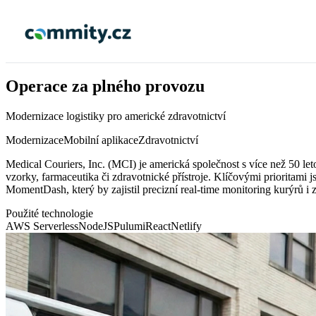
Operace za plného provozu
Modernizace logistiky pro americké zdravotnictví
Modernizace
Mobilní aplikace
Zdravotnictví
Medical Couriers, Inc. (MCI) je americká společnost s více než 50 leto
vzorky, farmaceutika či zdravotnické přístroje. Klíčovými prioritami 
MomentDash, který by zajistil precizní real-time monitoring kurýrů i
Použité technologie
AWS Serverless
NodeJS
Pulumi
React
Netlify